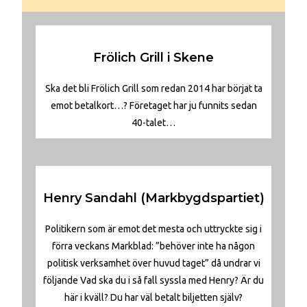
Frölich Grill i Skene
Ska det bli Frölich Grill som redan 2014 har börjat ta
emot betalkort…? Företaget har ju funnits sedan
40-talet…
Henry Sandahl (Markbygdspartiet)
Politikern som är emot det mesta och uttryckte sig i
förra veckans Markblad: ”behöver inte ha någon
politisk verksamhet över huvud taget” då undrar vi
följande Vad ska du i så fall syssla med Henry? Är du
här i kväll? Du har väl betalt biljetten själv?