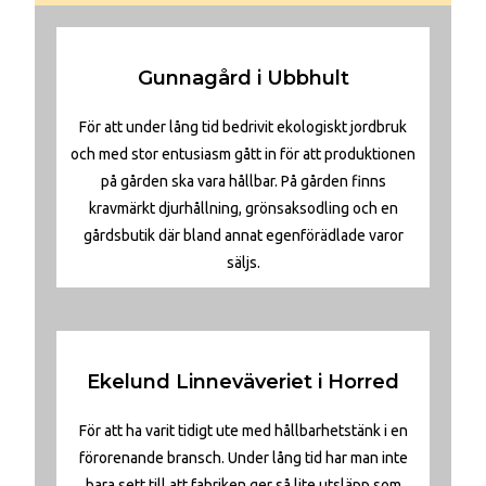
Gunnagård i Ubbhult
För att under lång tid bedrivit ekologiskt jordbruk
och med stor entusiasm gått in för att produktionen
på gården ska vara hållbar. På gården finns
kravmärkt djurhållning, grönsaksodling och en
gårdsbutik där bland annat egenförädlade varor
säljs.
Ekelund Linneväveriet i Horred
För att ha varit tidigt ute med hållbarhetstänk i en
förorenande bransch. Under lång tid har man inte
bara sett till att fabriken ger så lite utsläpp som