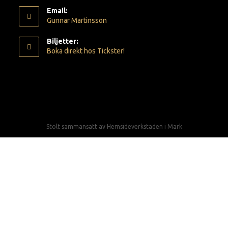
Email:
Gunnar Martinsson
Biljetter:
Boka direkt hos Tickster!
Stolt sammansatt av
Hemsideverkstaden i Mark